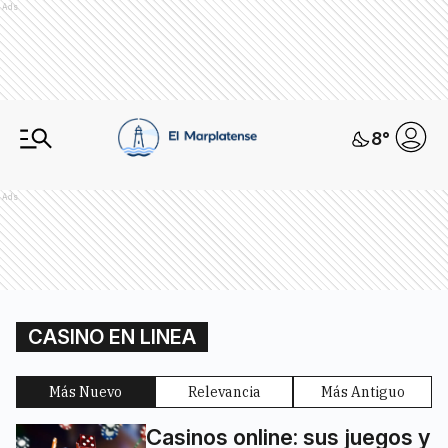
Ads
8
°
Ads
CASINO EN LINEA
Más Nuevo
Relevancia
Más Antiguo
Casinos online: sus juegos y