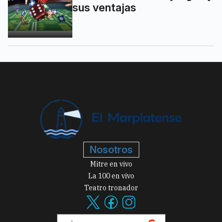
sus ventajas
Nosotros
Mitre en vivo
La 100 en vivo
Teatro tronador