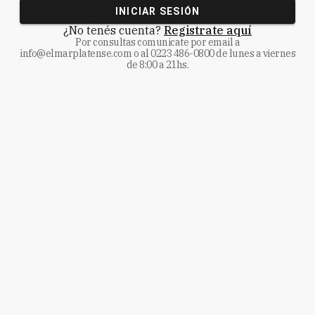
INICIAR SESIÓN
¿No tenés cuenta?
Registrate aquí
Por consultas comunicate
por email a
info@elmarplatense.com
o al
0223 486-0800
de lunes a viernes
de 8:00 a 21hs.