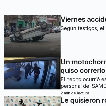
Viernes accid
Según testigos, el 
Un motochorro
quiso correrlo
El hecho ocurrió e
personal del SAME
2
min de lectura
Le quisieron r