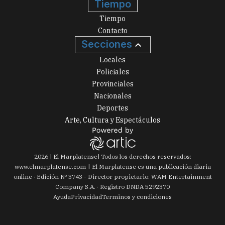
Tiempo
Tiempo
Contacto
Secciones
Locales
Policiales
Provinciales
Nacionales
Deportes
Arte, Cultura y Espectáculos
2026
|
El Marplatense
| Todos los derechos reservados:
www.
elmarplatense.com
El Marplatense es una publicación diaria
online · Edición Nº
3743
- Director propietario: WAM Entertainment
Company S.A. · Registro DNDA 5292370
Ayuda
Privacidad
Terminos y condiciones