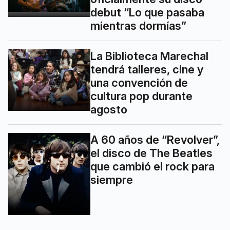
debut “Lo que pasaba
mientras dormías”
La Biblioteca Marechal
tendrá talleres, cine y
una convención de
cultura pop durante
agosto
A 60 años de “Revolver”,
el disco de The Beatles
que cambió el rock para
siempre