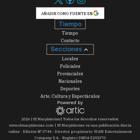
AÑADIR COMO FUENTE EN
Tiempo
Tiempo
Contacto
Secciones
Locales
Policiales
Provinciales
Nacionales
Deportes
Arte, Cultura y Espectáculos
2026
|
El Marplatense
| Todos los derechos reservados:
www.
elmarplatense.com
El Marplatense es una publicación diaria
online · Edición Nº
3744
- Director propietario: WAM Entertainment
Company S.A. · Registro DNDA 5292370