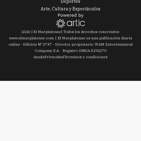
Deportes
Arte, Cultura y Espectáculos
2026
|
El Marplatense
| Todos los derechos reservados:
www.
elmarplatense.com
El Marplatense es una publicación diaria
online · Edición Nº
3747
- Director propietario: WAM Entertainment
Company S.A. · Registro DNDA 5292370
Ayuda
Privacidad
Terminos y condiciones