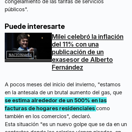
congelamiento de las tarifas de servicios
públicos".
Puede interesarte
Milei celebró la inflación
del 11% con una
publicación de un
NACIONALES
exasesor de Alberto
Fernández
A pocos meses del inicio del invierno, "estamos
en la antesala de un brutal aumento del gas, que
se estima alrededor de un 500% en las
facturas de hogares residenciales
como
también en los comercios", declaró.
Esta situación "es un nuevo golpe que se da en un