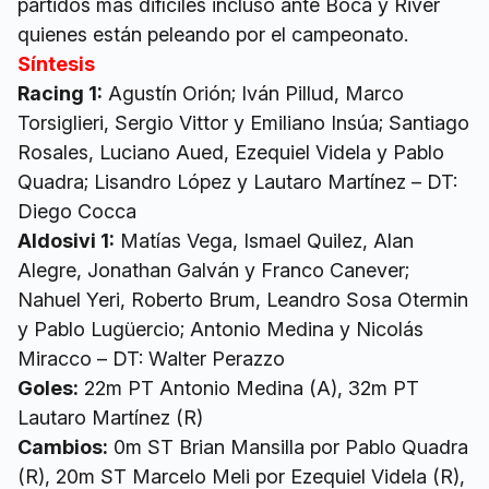
partidos más difíciles incluso ante Boca y River
quienes están peleando por el campeonato.
Síntesis
Racing 1:
Agustín Orión; Iván Pillud, Marco
Torsiglieri, Sergio Vittor y Emiliano Insúa; Santiago
Rosales, Luciano Aued, Ezequiel Videla y Pablo
Quadra; Lisandro López y Lautaro Martínez – DT:
Diego Cocca
Aldosivi 1:
Matías Vega, Ismael Quilez, Alan
Alegre, Jonathan Galván y Franco Canever;
Nahuel Yeri, Roberto Brum, Leandro Sosa Otermin
y Pablo Lugüercio; Antonio Medina y Nicolás
Miracco – DT: Walter Perazzo
Goles:
22m PT Antonio Medina (A), 32m PT
Lautaro Martínez (R)
Cambios:
0m ST Brian Mansilla por Pablo Quadra
(R), 20m ST Marcelo Meli por Ezequiel Videla (R),