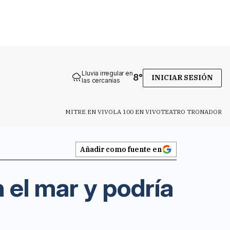
Lluvia irregular en
8
°
INICIAR SESIÓN
las cercanías
MITRE EN VIVO
LA 100 EN VIVO
TEATRO TRONADOR
Añadir como fuente en
el mar y podría