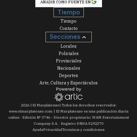
AÑADIR COMO FUENTE EN
Tiempo
Tiempo
Contacto
Secciones
Locales
Policiales
Provinciales
Nacionales
Deportes
Arte, Cultura y Espectáculos
2026
|
El Marplatense
| Todos los derechos reservados:
www.
elmarplatense.com
El Marplatense es una publicación diaria
online · Edición Nº
3746
- Director propietario: WAM Entertainment
Company S.A. · Registro DNDA 5292370
Ayuda
Privacidad
Terminos y condiciones