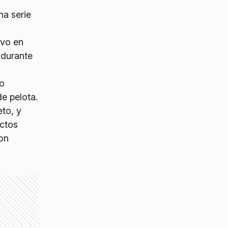
na serie
uvo en
 durante
io
de pelota.
eto, y
ectos
con