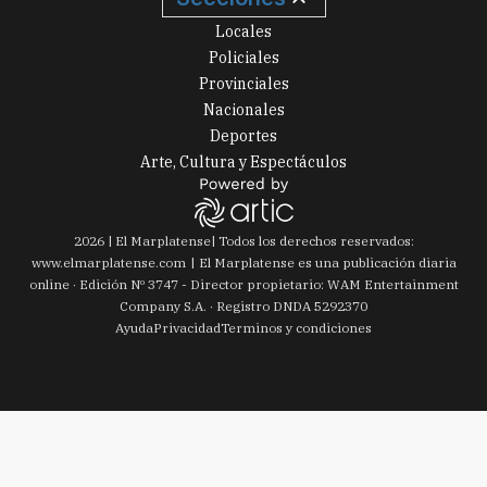
Locales
Policiales
Provinciales
Nacionales
Deportes
Arte, Cultura y Espectáculos
2026
|
El Marplatense
| Todos los derechos reservados:
www.
elmarplatense.com
El Marplatense es una publicación diaria
online · Edición Nº
3747
- Director propietario: WAM Entertainment
Company S.A. · Registro DNDA 5292370
Ayuda
Privacidad
Terminos y condiciones