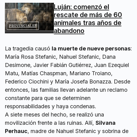
Luján: comenzó el
rescate de más de 60
animales tras años de
PROVINCIALES
abandono
La tragedia causó
la muerte de nueve personas
:
María Rosa Stefanic, Nahuel Stefanic, Dana
Desimone, Javier Fabián Gutiérrez, Juan Ezequiel
Matu, Matías Chaspman, Mariano Troiano,
Federico Ciochini y María Josefa Bonazza. Desde
entonces, las familias llevan adelante un reclamo
constante para que se determinen
responsabilidades y haya condenas.
A siete meses del hecho, se realizó una
movilización frente a las ruinas. Allí,
Silvana
Perhauc
, madre de Nahuel Stefanic y sobrina de