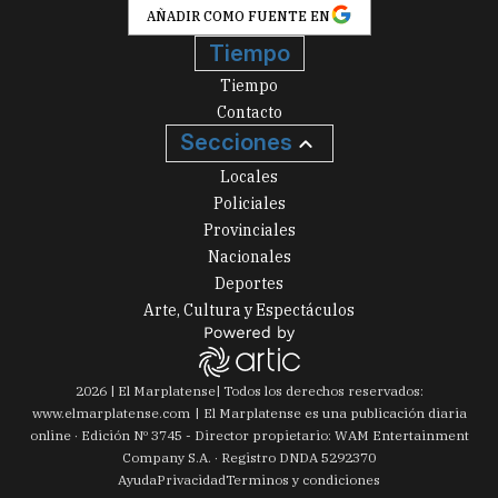
AÑADIR COMO FUENTE EN
Tiempo
Tiempo
Contacto
Secciones
Locales
Policiales
Provinciales
Nacionales
Deportes
Arte, Cultura y Espectáculos
2026
|
El Marplatense
| Todos los derechos reservados:
www.
elmarplatense.com
El Marplatense es una publicación diaria
online · Edición Nº
3745
- Director propietario: WAM Entertainment
Company S.A. · Registro DNDA 5292370
Ayuda
Privacidad
Terminos y condiciones