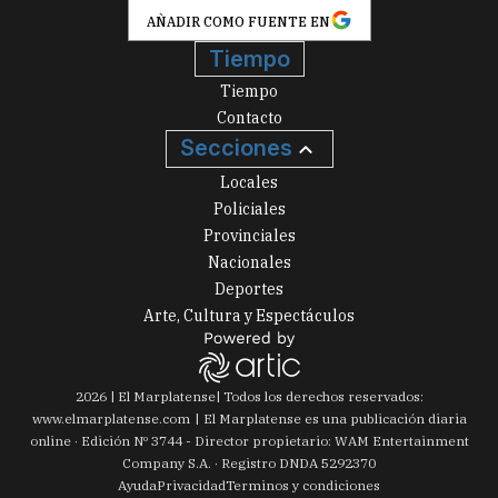
AÑADIR COMO FUENTE EN
Tiempo
Tiempo
Contacto
Secciones
Locales
Policiales
Provinciales
Nacionales
Deportes
Arte, Cultura y Espectáculos
2026
|
El Marplatense
| Todos los derechos reservados:
www.
elmarplatense.com
El Marplatense es una publicación diaria
online · Edición Nº
3744
- Director propietario: WAM Entertainment
Company S.A. · Registro DNDA 5292370
Ayuda
Privacidad
Terminos y condiciones