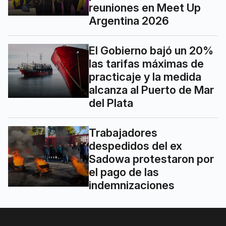
reuniones en Meet Up
Argentina 2026
El Gobierno bajó un 20%
las tarifas máximas de
practicaje y la medida
alcanza al Puerto de Mar
del Plata
Trabajadores
despedidos del ex
Sadowa protestaron por
el pago de las
indemnizaciones