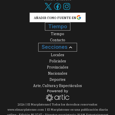
AÑADIR COMO FUENTE EN
Tiempo
Tiempo
Contacto
Secciones
Locales
Policiales
Provinciales
Nacionales
Deportes
Arte, Cultura y Espectáculos
2026
|
El Marplatense
| Todos los derechos reservados:
www.
elmarplatense.com
El Marplatense es una publicación diaria
online · Edición Nº
3747
- Director propietario: WAM Entertainment