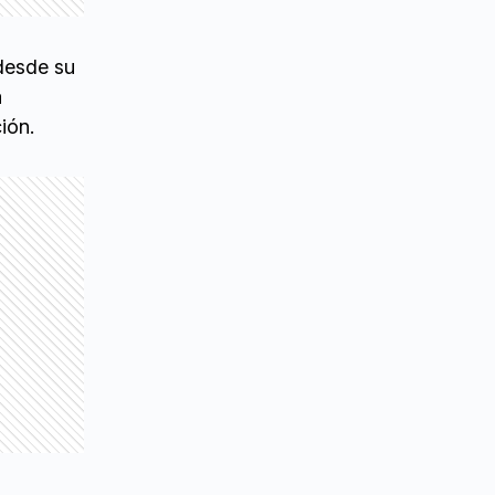
desde su
a
ión.