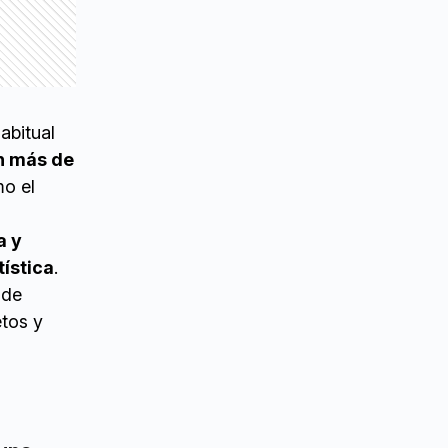
abitual
n más de
o el
a y
tística
.
 de
etos y