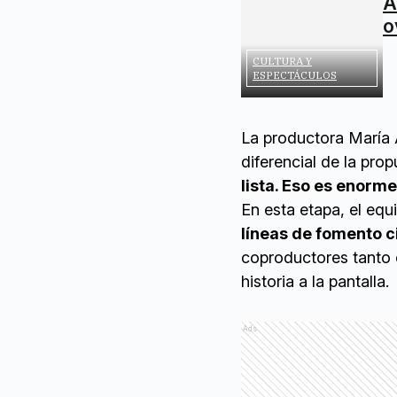
A
o
CULTURA Y
ESPECTÁCULOS
La productora María 
diferencial de la pro
lista. Eso es enorm
En esta etapa, el eq
líneas de fomento 
coproductores tanto 
historia a la pantalla.
Ads