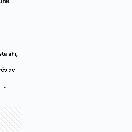
 una
tá ahí,
vés de
 la