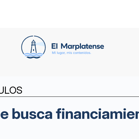
ULOS
e busca financiamie
l