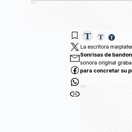
Ads
La escritora marplat
Sonrisas de bando
sonora original grab
para concretar su 
Ads