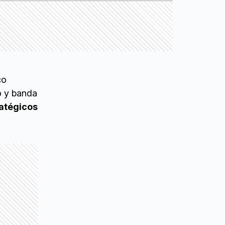
co
o y banda
ratégicos