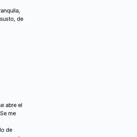
ranquila,
 susto, de
se abre el
 ‘Se me
do de