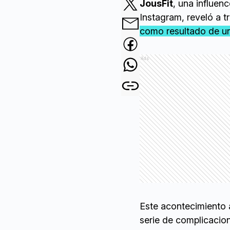
JousFit
, una influen
Instagram, reveló a t
como resultado de un
Ads
Este acontecimiento
serie de complicacio