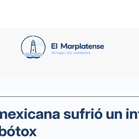
mexicana sufrió un in
 bótox