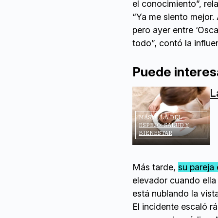
el conocimiento”, rela
“Ya me siento mejor. 
pero ayer entre ‘Oscar
todo”, contó la influe
Puede interes
L
MÁS ALLÁ DEL
ESPEJO: SALUD Y
BIENESTAR
Más tarde,
su pareja 
elevador cuando ella 
está nublando la vis
El incidente escaló 