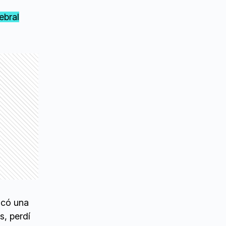
ebral
ocó una
, perdí