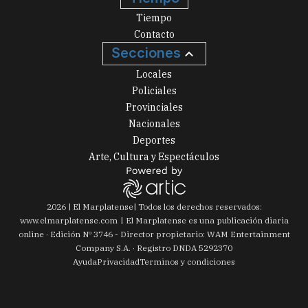
Tiempo
Contacto
Secciones
Locales
Policiales
Provinciales
Nacionales
Deportes
Arte, Cultura y Espectáculos
2026
|
El Marplatense
| Todos los derechos reservados:
www.
elmarplatense.com
El Marplatense es una publicación diaria
online · Edición Nº
3746
- Director propietario: WAM Entertainment
Company S.A. · Registro DNDA 5292370
Ayuda
Privacidad
Terminos y condiciones