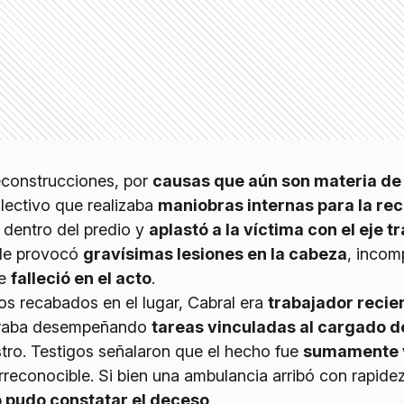
econstrucciones, por
causas que aún son materia de
olectivo que realizaba
maniobras internas para la re
dentro del predio y
aplastó a la víctima con el eje t
 le provocó
gravísimas lesiones en la cabeza
, incom
ue
falleció en el acto
.
os recabados en el lugar, Cabral era
trabajador recie
traba desempeñando
tareas vinculadas al cargado d
stro. Testigos señalaron que el hecho fue
sumamente v
reconocible. Si bien una ambulancia arribó con rapidez
o pudo constatar el deceso
.