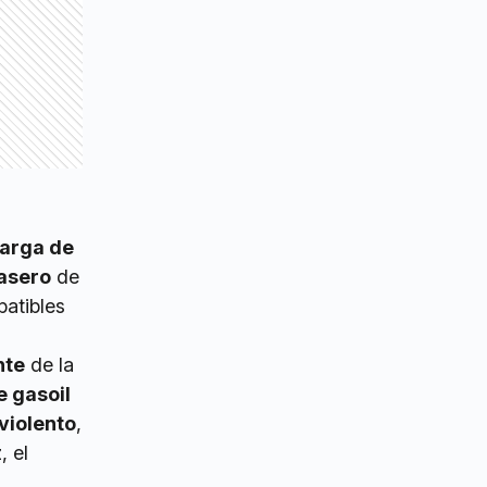
carga de
rasero
de
patibles
nte
de la
e gasoil
iolento
,
, el