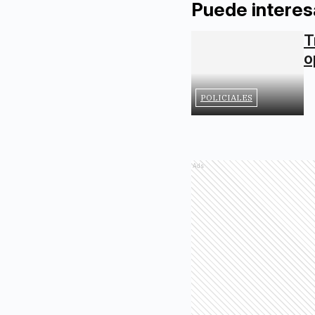
Puede interes
T
o
POLICIALES
Ads