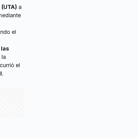
 (UTA)
a
ediante
ndo el
 las
 la
urrió el
l
.