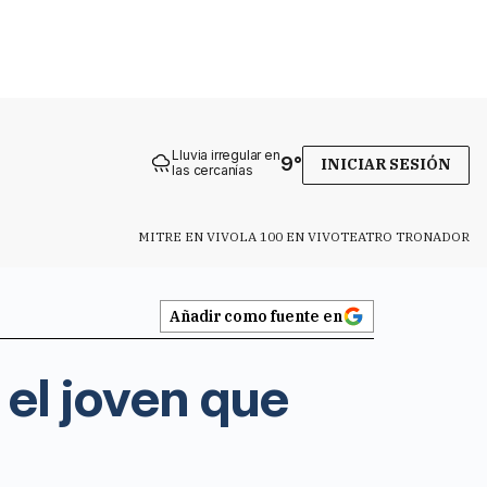
Lluvia irregular en
9
°
INICIAR SESIÓN
las cercanías
MITRE EN VIVO
LA 100 EN VIVO
TEATRO TRONADOR
Añadir como fuente en
 el joven que