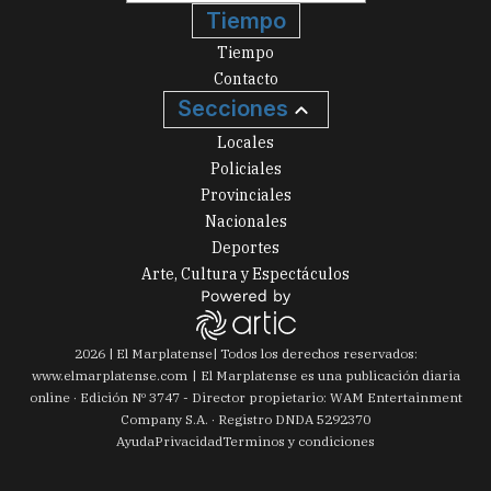
Tiempo
Tiempo
Contacto
Secciones
Locales
Policiales
Provinciales
Nacionales
Deportes
Arte, Cultura y Espectáculos
2026
|
El Marplatense
| Todos los derechos reservados:
www.
elmarplatense.com
El Marplatense es una publicación diaria
online · Edición Nº
3747
- Director propietario: WAM Entertainment
Company S.A. · Registro DNDA 5292370
Ayuda
Privacidad
Terminos y condiciones