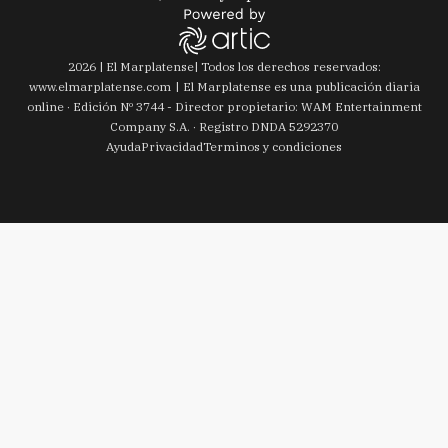
2026
|
El Marplatense
| Todos los derechos reservados:
www.
elmarplatense.com
El Marplatense es una publicación diaria
online · Edición Nº
3744
- Director propietario: WAM Entertainment
Company S.A. · Registro DNDA 5292370
Ayuda
Privacidad
Terminos y condiciones