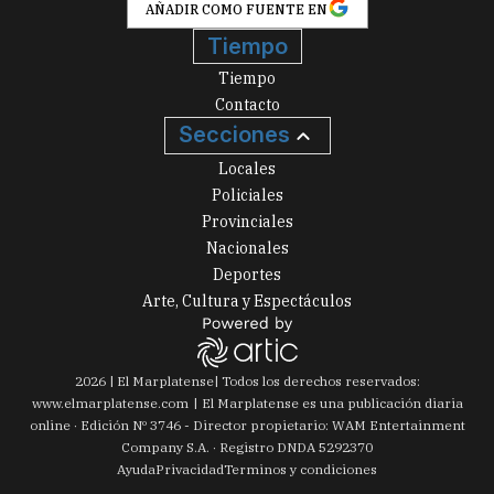
AÑADIR COMO FUENTE EN
Tiempo
Tiempo
Contacto
Secciones
Locales
Policiales
Provinciales
Nacionales
Deportes
Arte, Cultura y Espectáculos
2026
|
El Marplatense
| Todos los derechos reservados:
www.
elmarplatense.com
El Marplatense es una publicación diaria
online · Edición Nº
3746
- Director propietario: WAM Entertainment
Company S.A. · Registro DNDA 5292370
Ayuda
Privacidad
Terminos y condiciones