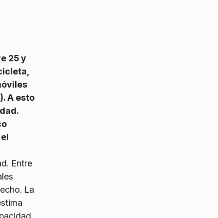
re 25 y
icleta,
móviles
). A esto
idad.
co
el
d. Entre
ales
hecho. La
estima
apacidad