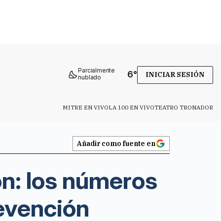
Parcialmente
6
°
INICIAR SESIÓN
nublado
MITRE EN VIVO
LA 100 EN VIVO
TEATRO TRONADOR
Añadir como fuente en
on: los números
evención