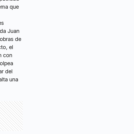
lema que
es
ida Juan
 obras de
to, el
n con
golpea
ar del
alta una