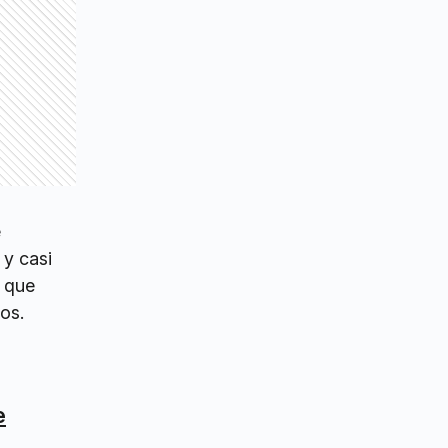
e
 y casi
o que
os.
e