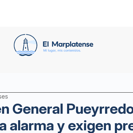
ses
en General Pueyrred
a alarma y exigen pr