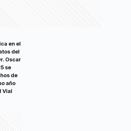
ica en el
atos del
r. Oscar
25 se
chos de
mo año
 Vial