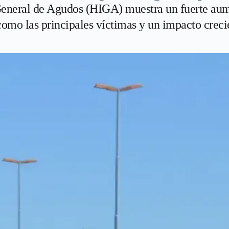
eneral de Agudos (HIGA) muestra un fuerte aumen
 como las principales víctimas y un impacto creci