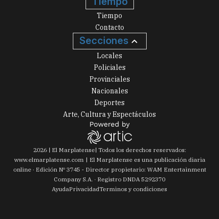
Tiempo
Tiempo
Contacto
Secciones
Locales
Policiales
Provinciales
Nacionales
Deportes
Arte, Cultura y Espectáculos
2026
|
El Marplatense
| Todos los derechos reservados:
www.
elmarplatense.com
El Marplatense es una publicación diaria
online · Edición Nº
3745
- Director propietario: WAM Entertainment
Company S.A. · Registro DNDA 5292370
Ayuda
Privacidad
Terminos y condiciones