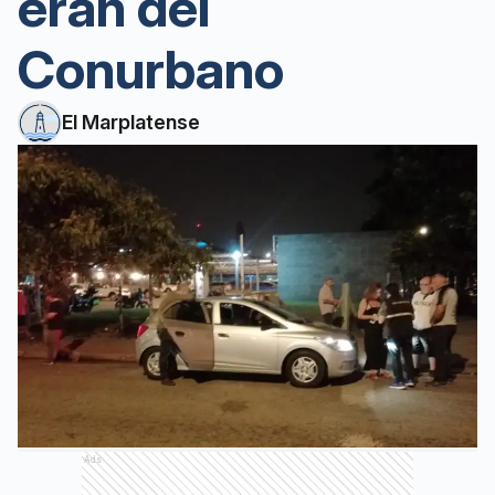
eran del
Conurbano
El Marplatense
Ads