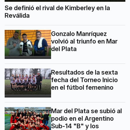
Se definió el rival de Kimberley en la
Reválida
Gonzalo Manríquez
volvió al triunfo en Mar
del Plata
Resultados de la sexta
fecha del Torneo Inicio
en el fútbol femenino
Mar del Plata se subió al
podio en el Argentino
Sub-14 "B" y los