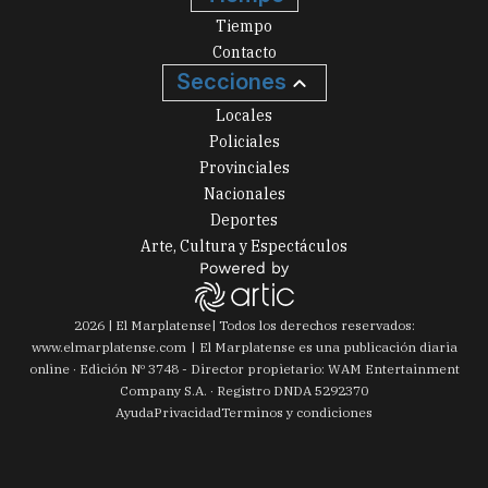
Tiempo
Contacto
Secciones
Locales
Policiales
Provinciales
Nacionales
Deportes
Arte, Cultura y Espectáculos
2026
|
El Marplatense
| Todos los derechos reservados:
www.
elmarplatense.com
El Marplatense es una publicación diaria
online · Edición Nº
3748
- Director propietario: WAM Entertainment
Company S.A. · Registro DNDA 5292370
Ayuda
Privacidad
Terminos y condiciones