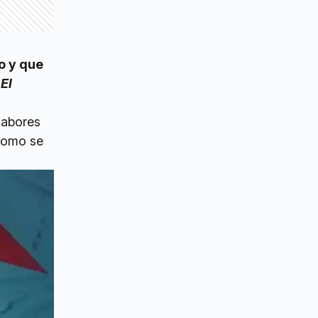
o y que
El
labores
 como se