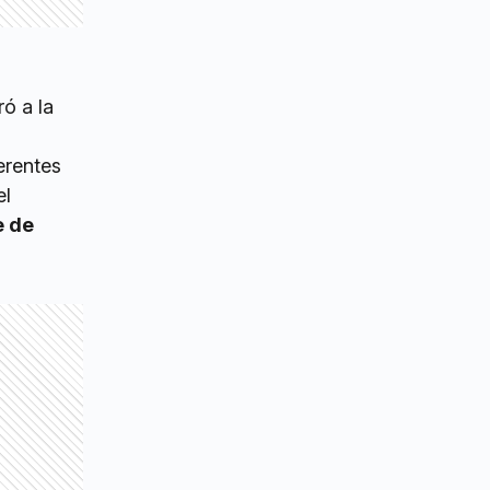
ó a la
erentes
el
e de