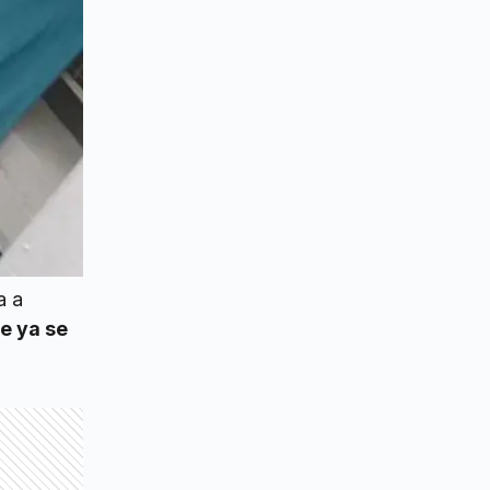
a a
e ya se