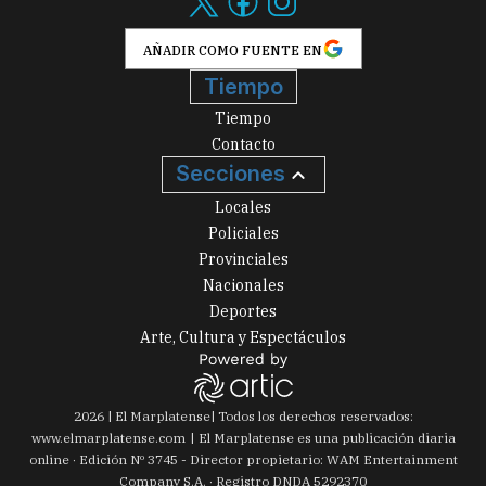
AÑADIR COMO FUENTE EN
Tiempo
Tiempo
Contacto
Secciones
Locales
Policiales
Provinciales
Nacionales
Deportes
Arte, Cultura y Espectáculos
2026
|
El Marplatense
| Todos los derechos reservados:
www.
elmarplatense.com
El Marplatense es una publicación diaria
online · Edición Nº
3745
- Director propietario: WAM Entertainment
Company S.A. · Registro DNDA 5292370