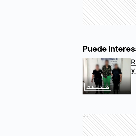
Puede interes
R
y
POLICIALES
Ads