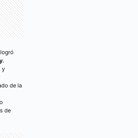
 logró
y.
 y
ado de la
bo
as de