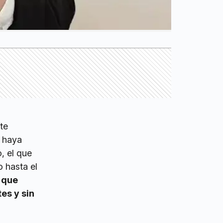
te
haya
, el que
o hasta el
 que
es y sin