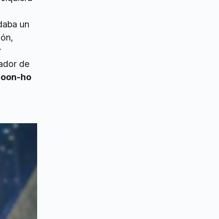
 daba un
ión,
r
ador de
Joon-ho