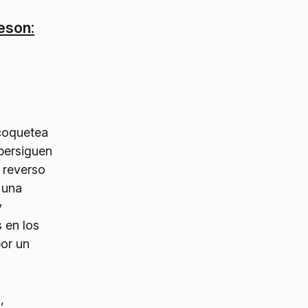
eson:
 coquetea
persiguen
 reverso
 una
y
 en los
por un
,