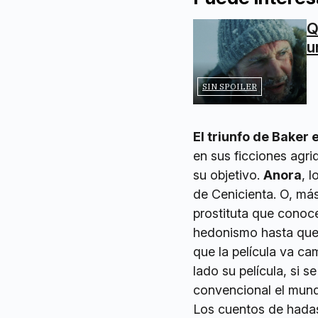
Q
u
SIN SPOILER
El triunfo de Baker
en sus ficciones agr
su objetivo.
Anora
, 
de Cenicienta. O, más
prostituta que conoce
hedonismo hasta que 
que la película va c
lado su película, si 
convencional el mundo
Los cuentos de hadas