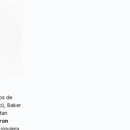
os de
o), Baker
tan
aron
 siquiera