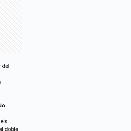
 del
s
a
do
eis
el doble