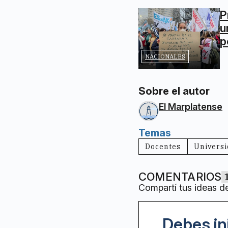
P
u
p
NACIONALES
Sobre el autor
El Marplatense
Temas
Docentes
Univers
COMENTARIOS
Compartí tus ideas d
Debes in