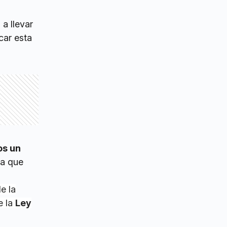
 a llevar
car esta
os un
ra que
e la
e la
Ley