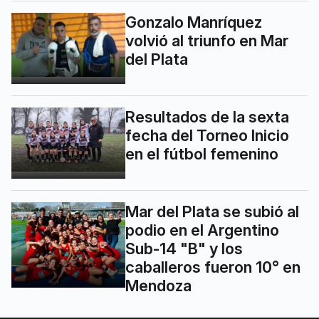
Gonzalo Manríquez
volvió al triunfo en Mar
del Plata
Resultados de la sexta
fecha del Torneo Inicio
en el fútbol femenino
Mar del Plata se subió al
podio en el Argentino
Sub-14 "B" y los
caballeros fueron 10° en
Mendoza