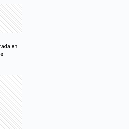
orada en
te