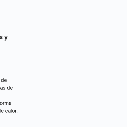
s y
 de
eas de
forma
e calor,