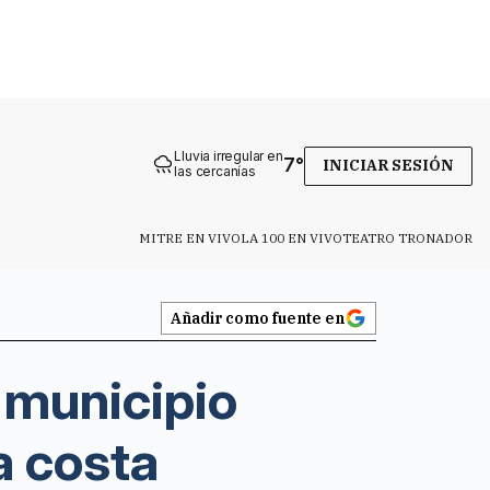
Lluvia irregular en
7
°
INICIAR SESIÓN
las cercanías
MITRE EN VIVO
LA 100 EN VIVO
TEATRO TRONADOR
Añadir como fuente en
 municipio
a costa