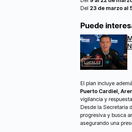
Del
9 al 22 de marz
Del
23 de marzo al 5
Puede interes
M
N
LOCALES
El plan incluye adem
Puerto Cardiel, Are
vigilancia y respuest
Desde la Secretaria d
progresiva y busca an
asegurando una prese