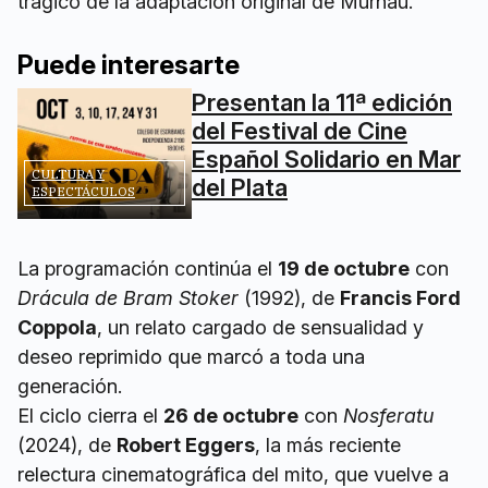
trágico de la adaptación original de Murnau.
Puede interesarte
Presentan la 11ª edición
del Festival de Cine
Español Solidario en Mar
CULTURA Y
del Plata
ESPECTÁCULOS
La programación continúa el
19 de octubre
con
Drácula de Bram Stoker
(1992), de
Francis Ford
Coppola
, un relato cargado de sensualidad y
deseo reprimido que marcó a toda una
generación.
El ciclo cierra el
26 de octubre
con
Nosferatu
(2024), de
Robert Eggers
, la más reciente
relectura cinematográfica del mito, que vuelve a