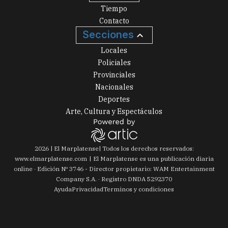
Tiempo
Contacto
Secciones
Locales
Policiales
Provinciales
Nacionales
Deportes
Arte, Cultura y Espectáculos
2026
|
El Marplatense
| Todos los derechos reservados:
www.
elmarplatense.com
El Marplatense es una publicación diaria
online · Edición Nº
3746
- Director propietario: WAM Entertainment
Company S.A. · Registro DNDA 5292370
Ayuda
Privacidad
Terminos y condiciones