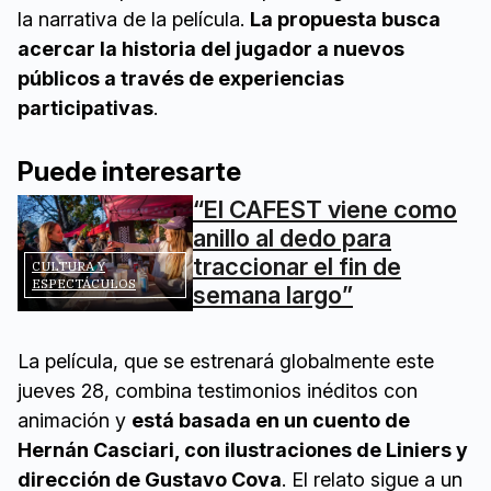
la narrativa de la película.
La propuesta busca
acercar la historia del jugador a nuevos
públicos a través de experiencias
participativas
.
Puede interesarte
“El CAFEST viene como
anillo al dedo para
traccionar el fin de
CULTURA Y
ESPECTÁCULOS
semana largo”
La película, que se estrenará globalmente este
jueves 28, combina testimonios inéditos con
animación y
está basada en un cuento de
Hernán Casciari, con ilustraciones de Liniers y
dirección de Gustavo Cova
. El relato sigue a un