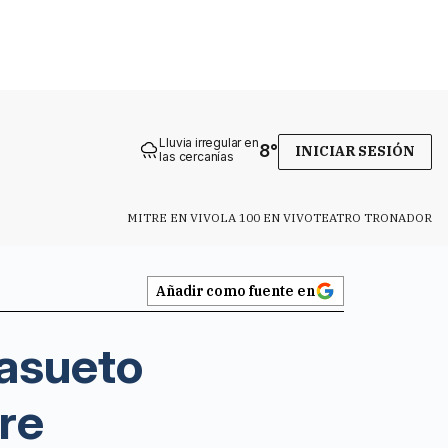
Lluvia irregular en
8
°
INICIAR SESIÓN
las cercanías
MITRE EN VIVO
LA 100 EN VIVO
TEATRO TRONADOR
Añadir como fuente en
 asueto
re