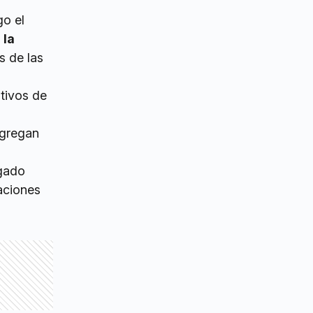
go el
 la
s de las
tivos de
agregan
rgado
raciones