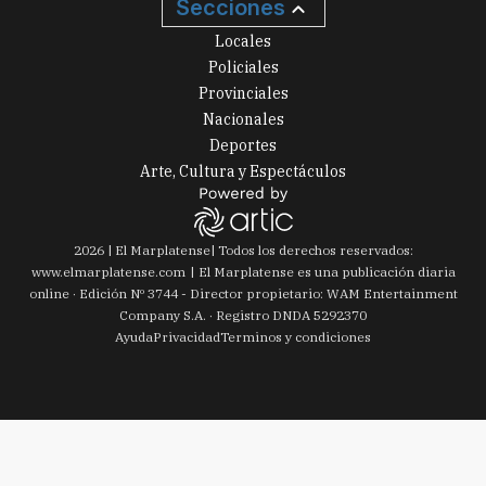
Secciones
Locales
Policiales
Provinciales
Nacionales
Deportes
Arte, Cultura y Espectáculos
2026
|
El Marplatense
| Todos los derechos reservados:
www.
elmarplatense.com
El Marplatense es una publicación diaria
online · Edición Nº
3744
- Director propietario: WAM Entertainment
Company S.A. · Registro DNDA 5292370
Ayuda
Privacidad
Terminos y condiciones