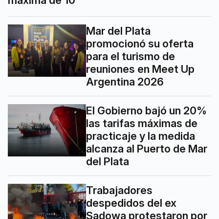
máxima de 10°
Mar del Plata
promocionó su oferta
para el turismo de
reuniones en Meet Up
Argentina 2026
El Gobierno bajó un 20%
las tarifas máximas de
practicaje y la medida
alcanza al Puerto de Mar
del Plata
Trabajadores
despedidos del ex
Sadowa protestaron por