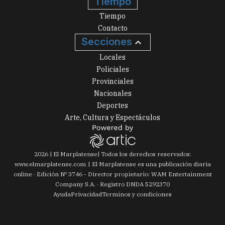
Tiempo
Tiempo
Contacto
Secciones
Locales
Policiales
Provinciales
Nacionales
Deportes
Arte, Cultura y Espectáculos
2026
|
El Marplatense
| Todos los derechos reservados:
www.
elmarplatense.com
El Marplatense es una publicación diaria
online · Edición Nº
3746
- Director propietario: WAM Entertainment
Company S.A. · Registro DNDA 5292370
Ayuda
Privacidad
Terminos y condiciones