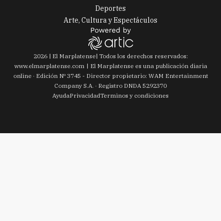
Deportes
Arte, Cultura y Espectáculos
2026
|
El Marplatense
| Todos los derechos reservados:
www.
elmarplatense.com
El Marplatense es una publicación diaria
online · Edición Nº
3745
- Director propietario: WAM Entertainment
Company S.A. · Registro DNDA 5292370
Ayuda
Privacidad
Terminos y condiciones