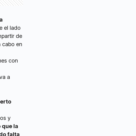
a
e el lado
partir de
a cabo en
enes con
 va a
erto
ros y
 que la
do falta