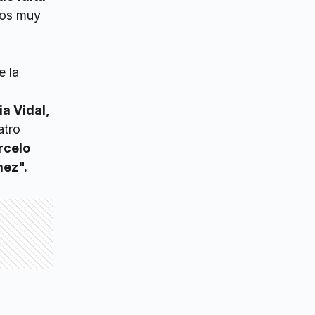
mos muy
e la
a Vidal,
atro
celo
ez".