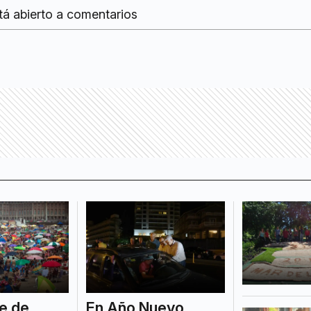
tá abierto a comentarios
re de
En Año Nuevo,