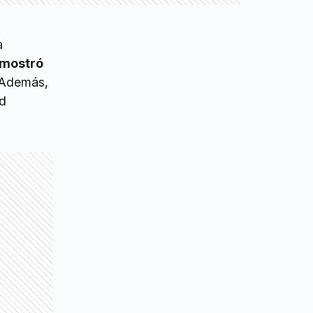
a
emostró
Además,
ad