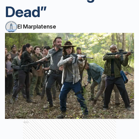
Dead”
El Marplatense
Ads