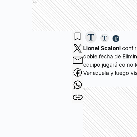
Ads
Lionel Scaloni
confi
doble fecha de Elimi
equipo jugará como l
Venezuela y luego vi
Ads