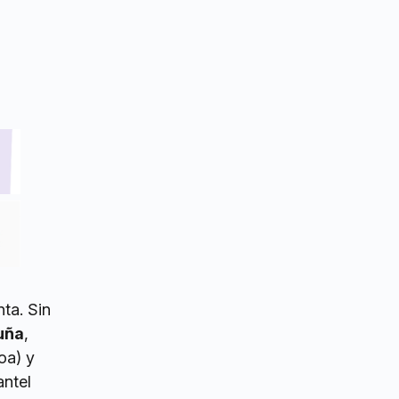
nta. Sin
uña
,
oa) y
antel