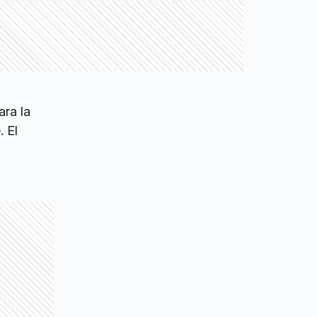
ara la
 El