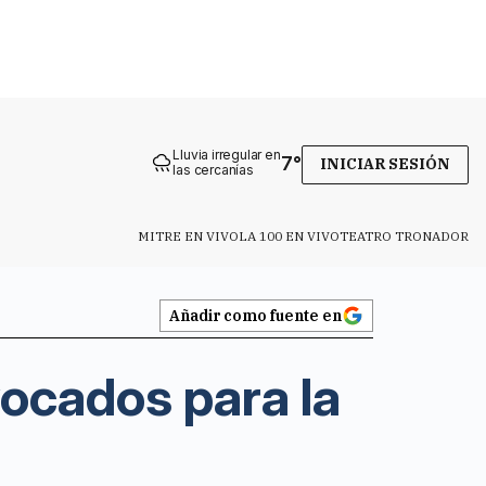
Lluvia irregular en
7
°
INICIAR SESIÓN
las cercanías
MITRE EN VIVO
LA 100 EN VIVO
TEATRO TRONADOR
Añadir como fuente en
nvocados para la