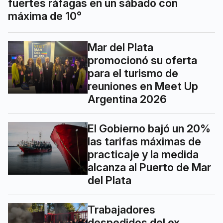
fuertes ráfagas en un sábado con
máxima de 10°
Mar del Plata
promocionó su oferta
para el turismo de
reuniones en Meet Up
Argentina 2026
El Gobierno bajó un 20%
las tarifas máximas de
practicaje y la medida
alcanza al Puerto de Mar
del Plata
Trabajadores
despedidos del ex