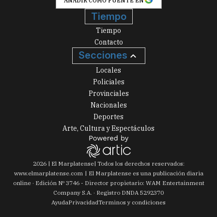
AÑADIR COMO FUENTE EN
Tiempo
Tiempo
Contacto
Secciones
Locales
Policiales
Provinciales
Nacionales
Deportes
Arte, Cultura y Espectáculos
2026
|
El Marplatense
| Todos los derechos reservados:
www.
elmarplatense.com
El Marplatense es una publicación diaria
online · Edición Nº
3746
- Director propietario: WAM Entertainment
Company S.A. · Registro DNDA 5292370
Ayuda
Privacidad
Terminos y condiciones