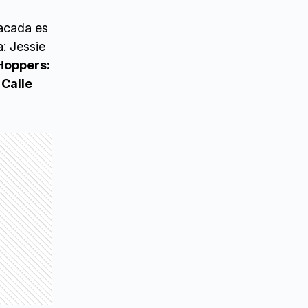
tacada es
: Jessie
Hoppers:
a
Calle