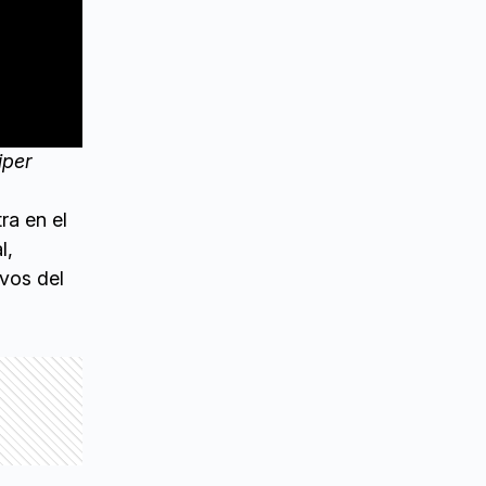
iper
ra en el
l,
ivos del