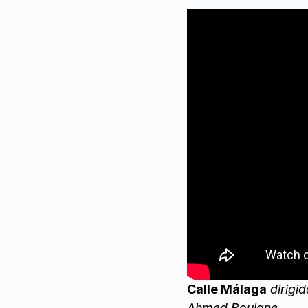
Calle Málaga
dirigi
Ahmed Boulane
.