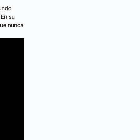
mundo
 En su
que nunca