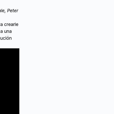
le, Peter
a crearle
 a una
cución