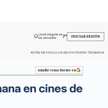
Lluvia irregular en
7
°
INICIAR SESIÓN
las cercanías
MITRE EN VIVO
LA 100 EN VIVO
TEATRO TRONADOR
Añadir como fuente en
mana en cines de