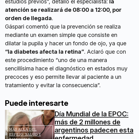
estudios previos”, detalló el especialista:
la
atención se realizará de 08:00 a 12:00, por
orden de llegada
.
Gáspari comentó que la prevención se realiza
mediante un examen simple que consiste en
dilatar la pupila y hacer un fondo de ojo, ya que
“la diabetes afecta la retina”
. Aclaró que con
este procedimiento “uno de una manera
sencillísima hace el diagnóstico en estados muy
precoces y eso permite llevar al paciente a un
tratamiento y evitar la consecuencia”.
Puede interesarte
Día Mundial de la EPOC:
más de 2 millones de
argentinos padecen esta
MÁS ALLÁ DEL
ESPEJO: SALUD Y
enfermedad