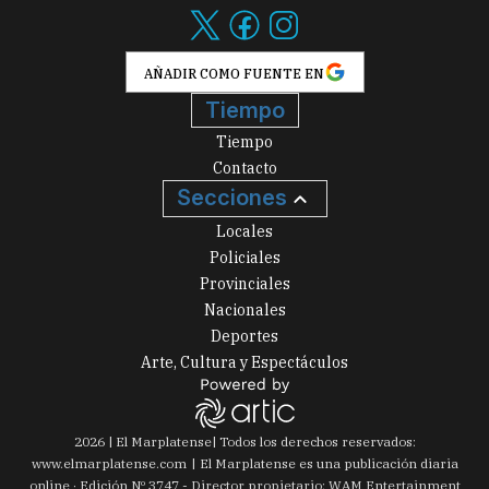
AÑADIR COMO FUENTE EN
Tiempo
Tiempo
Contacto
Secciones
Locales
Policiales
Provinciales
Nacionales
Deportes
Arte, Cultura y Espectáculos
2026
|
El Marplatense
| Todos los derechos reservados:
www.
elmarplatense.com
El Marplatense es una publicación diaria
online · Edición Nº
3747
- Director propietario: WAM Entertainment