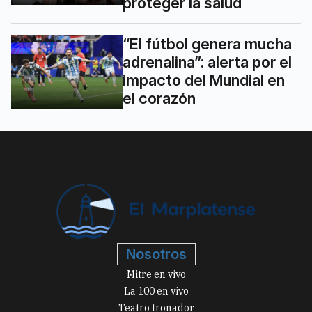
proteger la salud
“El fútbol genera mucha
adrenalina”: alerta por el
impacto del Mundial en
el corazón
Nosotros
Mitre en vivo
La 100 en vivo
Teatro tronador