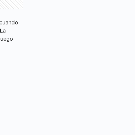
o cuando
 La
 luego