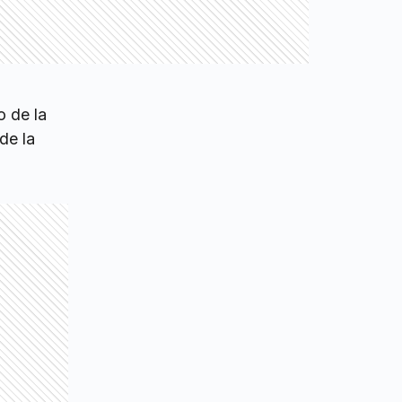
o de la
de la