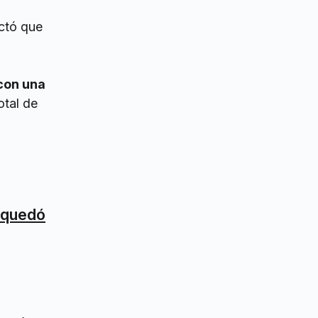
ectó que
 con una
otal de
e quedó