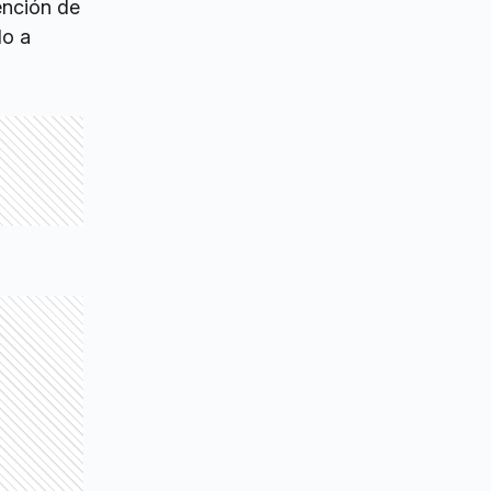
ención de
do a