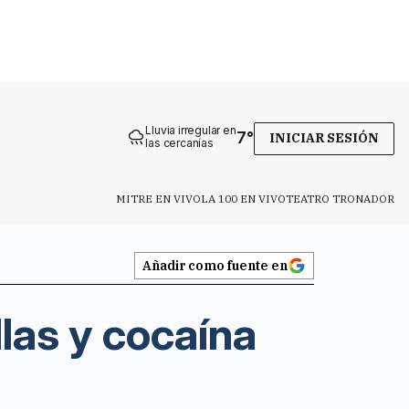
Lluvia irregular en
7
°
INICIAR SESIÓN
las cercanías
MITRE EN VIVO
LA 100 EN VIVO
TEATRO TRONADOR
Añadir como fuente en
llas y cocaína