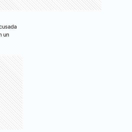
acusada
n un