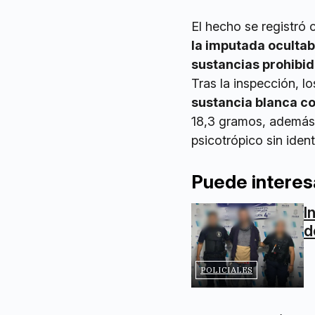
El hecho se registró 
la imputada ocultab
sustancias prohibi
Tras la inspección, l
sustancia blanca co
18,3 gramos, además d
psicotrópico sin identi
Puede interes
I
d
POLICIALES