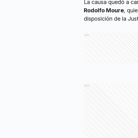
La causa quedó a car
Rodolfo Moure
, qui
disposición de la Just
Ads
Ads