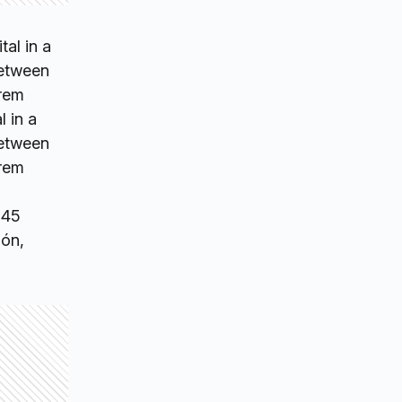
 in a
between
orem
 45
ión,