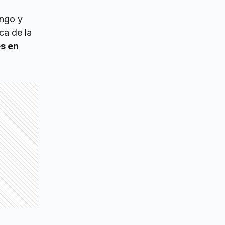
ngo y
ca de la
s en