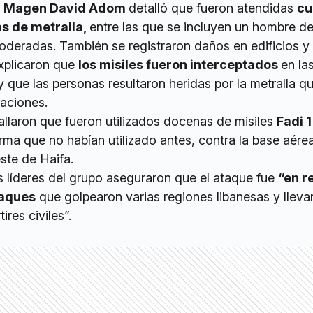
e
Magen David Adom
detalló que fueron atendidas
cu
s de metralla,
entre las que se incluyen un hombre d
oderadas. También se registraron daños en edificios y
xplicaron que
los misiles fueron interceptados
en la
y que las personas resultaron heridas por la metralla q
aciones.
llaron que fueron utilizados docenas de misiles
Fadi 1
ma que no habían utilizado antes, contra la base aére
este de Haifa.
s líderes del grupo aseguraron que el ataque fue
“en r
taques
que golpearon varias regiones libanesas y llevar
res civiles”.