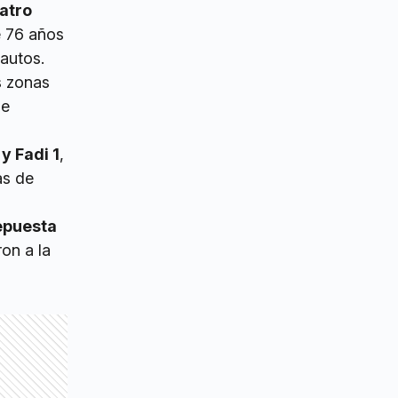
atro
e 76 años
 autos.
s zonas
ue
 y Fadi 1
,
as de
epuesta
on a la