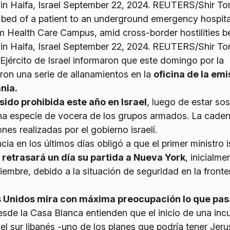
 bed of a patient to an underground emergency hospital
m Health Care Campus, amid cross-border hostilities 
, in Haifa, Israel September 22, 2024. REUTERS/Shir T
 Ejército de Israel informaron que este domingo por la
ron una serie de allanamientos en la
oficina de la emi
nia.
sido prohibida este año en Israel
, luego de estar s
a especie de vocera de los grupos armados. La cade
nes realizadas por el gobierno israelí.
ia en los últimos días obligó a que el primer ministro is
,
retrasará un día su partida a Nueva York
, inicialme
tiembre, debido a la situación de seguridad en la front
 Unidos mira con máxima preocupación lo que pas
esde la Casa Blanca entienden que el inicio de una inc
e el sur libanés -uno de los planes que podría tener Jeru