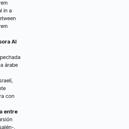
 in a
between
orem
sora Al
ospechada
na árabe
raelí,
nte
era con
a entre
ursión
salén-,