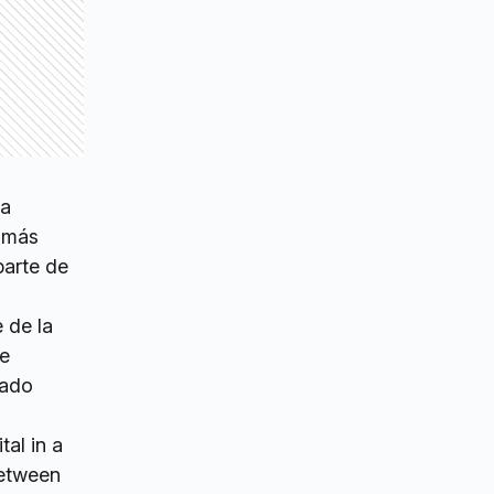
sa
s más
parte de
 de la
de
cado