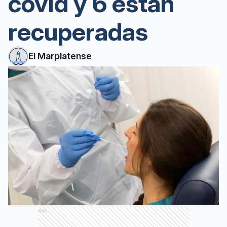
covid y 6 están
recuperadas
El Marplatense
Ads